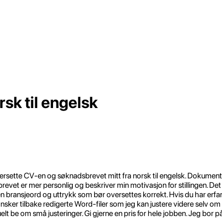
sk til engelsk
 å oversette CV-en og søknadsbrevet mitt fra norsk til engelsk. Dokumen
vet er mer personlig og beskriver min motivasjon for stillingen. Det e
en bransjeord og uttrykk som bør oversettes korrekt. Hvis du har erfa
er tilbake redigerte Word-filer som jeg kan justere videre selv om 
uelt be om små justeringer. Gi gjerne en pris for hele jobben. Jeg bor p