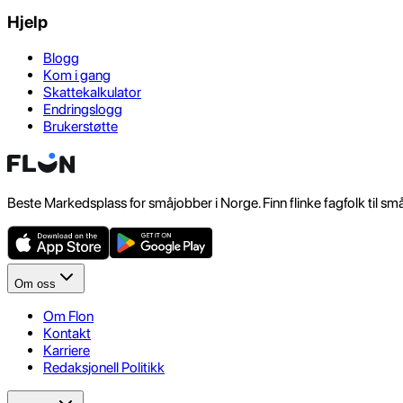
Hjelp
Blogg
Kom i gang
Skattekalkulator
Endringslogg
Brukerstøtte
Beste Markedsplass for småjobber i Norge. Finn flinke fagfolk til sm
Om oss
Om Flon
Kontakt
Karriere
Redaksjonell Politikk