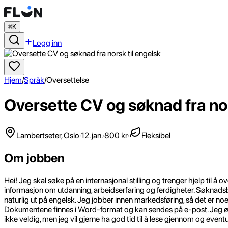
⌘K
Logg inn
Hjem
/
Språk
/
Oversettelse
Oversette CV og søknad fra nor
Lambertseter, Oslo
·
12. jan.
·
800 kr
·
Fleksibel
Om jobben
Hei! Jeg skal søke på en internasjonal stilling og trenger hjelp til
informasjon om utdanning, arbeidserfaring og ferdigheter. Søknadsbre
naturlig ut på engelsk. Jeg jobber innen markedsføring, så det er no
Dokumentene finnes i Word-format og kan sendes på e-post. Jeg ønsk
ikke veldig, men jeg vil gjerne ha god tid til å lese gjennom og event