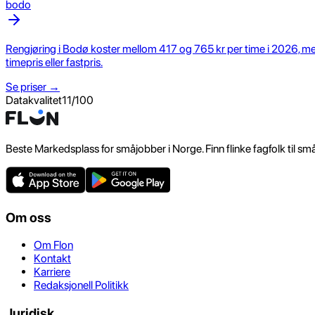
bodo
Rengjøring i Bodø koster mellom 417 og 765 kr per time i 2026, med
timepris eller fastpris.
Se priser →
Datakvalitet
11
/100
Beste Markedsplass for småjobber i Norge. Finn flinke fagfolk til sm
Om oss
Om Flon
Kontakt
Karriere
Redaksjonell Politikk
Juridisk