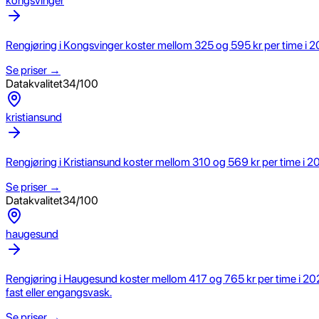
kongsvinger
Rengjøring i Kongsvinger koster mellom 325 og 595 kr per time i 20
Se priser →
Datakvalitet
34
/100
kristiansund
Rengjøring i Kristiansund koster mellom 310 og 569 kr per time i 20
Se priser →
Datakvalitet
34
/100
haugesund
Rengjøring i Haugesund koster mellom 417 og 765 kr per time i 2026
fast eller engangsvask.
Se priser →