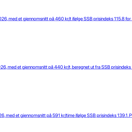
26, med et gjennomsnitt på 460 kr/t ifølge SSB prisindeks 115.8 for 
26, med et gjennomsnitt på 440 kr/t, beregnet ut fra SSB prisindeks 1
, med et gjennomsnitt på 591 kr/time ifølge SSB prisindeks 139.1. Pr