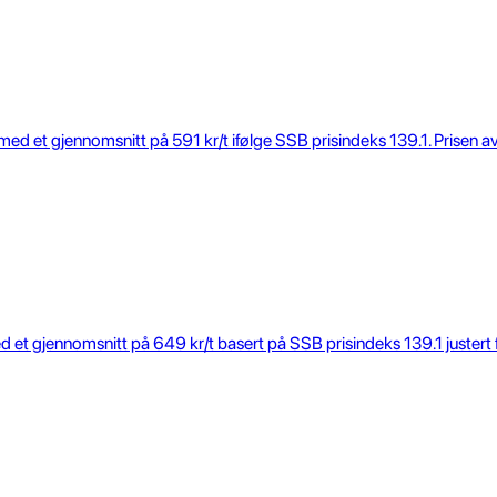
med et gjennomsnitt på 591 kr/t ifølge SSB prisindeks 139.1. Prisen 
et gjennomsnitt på 649 kr/t basert på SSB prisindeks 139.1 justert fo