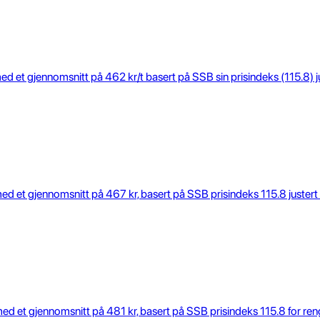
 et gjennomsnitt på 462 kr/t basert på SSB sin prisindeks (115.8) just
 et gjennomsnitt på 467 kr, basert på SSB prisindeks 115.8 justert fo
d et gjennomsnitt på 481 kr, basert på SSB prisindeks 115.8 for reng