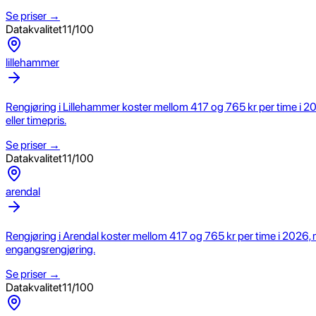
Se priser →
Datakvalitet
11
/100
lillehammer
Rengjøring i Lillehammer koster mellom 417 og 765 kr per time i 20
eller timepris.
Se priser →
Datakvalitet
11
/100
arendal
Rengjøring i Arendal koster mellom 417 og 765 kr per time i 2026, m
engangsrengjøring.
Se priser →
Datakvalitet
11
/100