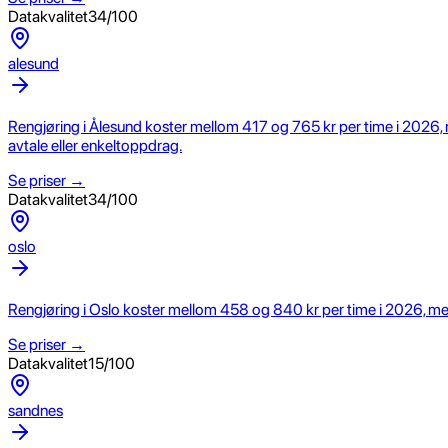
Datakvalitet
34
/100
alesund
Rengjøring i Ålesund koster mellom 417 og 765 kr per time i 2026, 
avtale eller enkeltoppdrag.
Se priser →
Datakvalitet
34
/100
oslo
Rengjøring i Oslo koster mellom 458 og 840 kr per time i 2026, med 
Se priser →
Datakvalitet
15
/100
sandnes