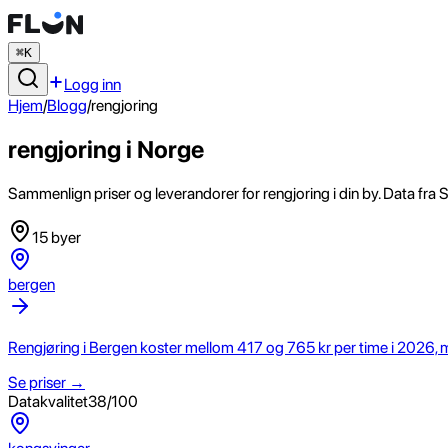
⌘K
Logg inn
Hjem
/
Blogg
/
rengjoring
rengjoring
i Norge
Sammenlign priser og leverandorer for
rengjoring
i din by. Data fr
15
byer
bergen
Rengjøring i Bergen koster mellom 417 og 765 kr per time i 2026, me
Se priser →
Datakvalitet
38
/100