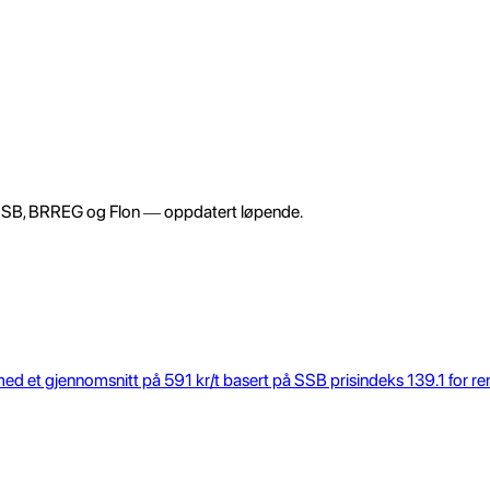
a SSB, BRREG og Flon — oppdatert løpende.
d et gjennomsnitt på 591 kr/t basert på SSB prisindeks 139.1 for ren