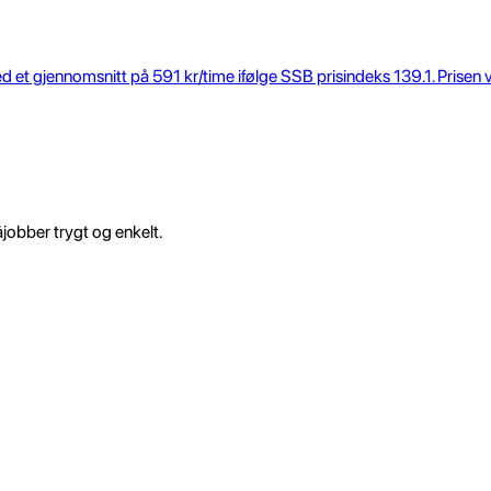
 et gjennomsnitt på 591 kr/time ifølge SSB prisindeks 139.1. Prisen v
åjobber trygt og enkelt.