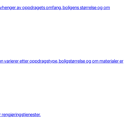
n avhenger av oppdragets omfang, boligens størrelse og om
en varierer etter oppdragstype, boligstørrelse og om materialer er
 rengjøringstjenester.